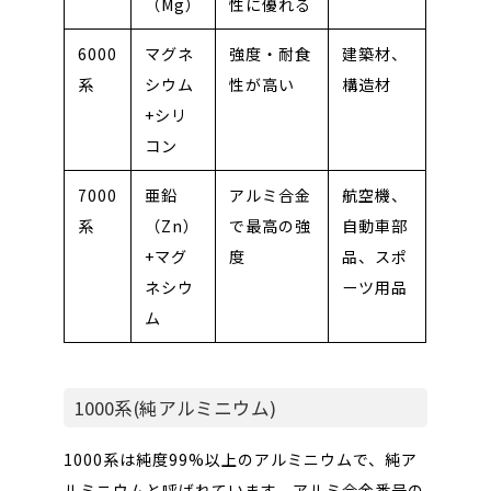
（Mg）
性に優れる
6000
マグネ
強度・耐食
建築材、
系
シウム
性が高い
構造材
+シリ
コン
7000
亜鉛
アルミ合金
航空機、
系
（Zn）
で最高の強
自動車部
+マグ
度
品、スポ
ネシウ
ーツ用品
ム
1000系(純アルミニウム)
1000系は純度99%以上のアルミニウムで、純ア
ルミニウムと呼ばれています。アルミ合金番号の