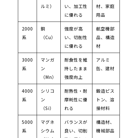
ルミ）
い、加工性
材、家庭
に優れる
用品
2000
銅
強度が高
航空機部
系
（Cu）
い、切削性
品、構造
に優れる
材
3000
マンガ
耐食性を維
アルミ
系
ン
持したまま
缶、建材
（Mn）
強度向上
4000
シリコ
耐熱性・耐
鍛造ピス
系
ン
摩耗性に優
トン、溶
（Si）
れる
接材料
5000
マグネ
バランスが
構造材、
系
シウム
良い、切削
機械部品